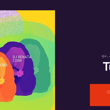
qui.,
T
O 