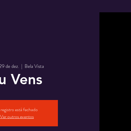
 29 de dez.
  |  
Bela Vista
u Vens
registro está fechado
Ver outros eventos