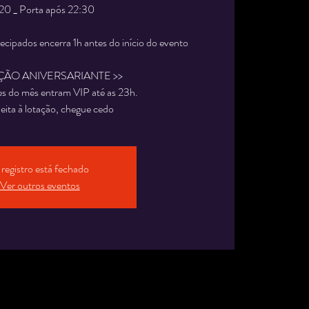
0 _ Porta após 22:30
tecipados encerra 1h antes do início do evento
ÇÃO ANIVERSARIANTE >>
es do mês entram VIP até as 23h.
eita à lotação, chegue cedo
registro está fechado
Ver outros eventos