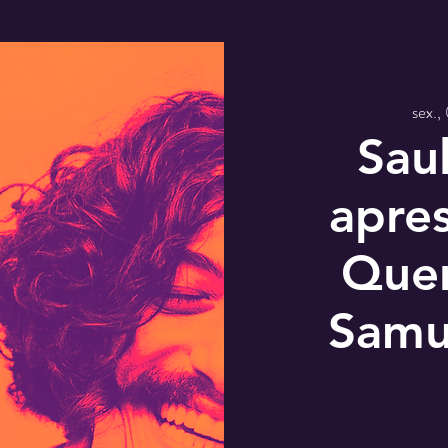
sex.,
Sau
apres
Quen
Samu