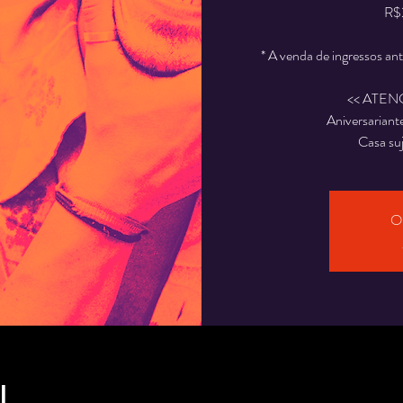
R$2
* A venda de ingressos an
<< ATEN
Aniversariant
Casa suj
O 
l