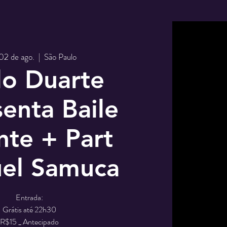
 02 de ago.
  |  
São Paulo
lo Duarte
enta Baile
te + Part
el Samuca
Entrada:
Grátis até 22h30
R$15 _ Antecipado