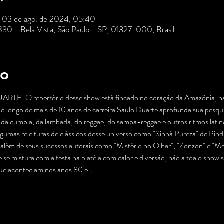
– 03 de ago. de 2024, 05:40
 830 - Bela Vista, São Paulo - SP, 01327-000, Brasil
to
O repertório desse show está fincado no coração da Amazônia, na reg
 longo de mais de 10 anos de carreira Saulo Duarte aprofunda sua pesqui
, da cumbia, da lambada, do reggae, do samba-reggae e outros ritmos latin
algumas releituras de clássicos desse universo como "Sinhá Pureza" de Pi
 além de seus sucessos autorais como "Mistério no Olhar", "Zonzon" e "Me 
 se mistura com a festa na platéia com calor e diversão, não a toa o show
que aconteciam nos anos 80 e…