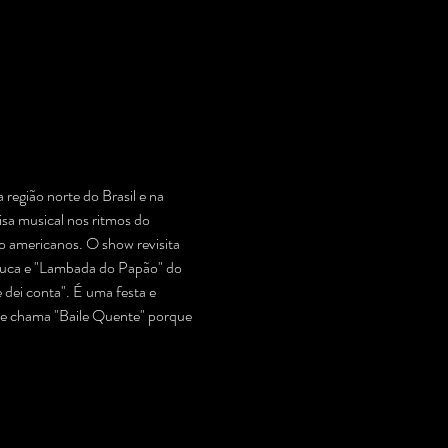
ião norte do Brasil e na 
sa musical nos ritmos do 
o americanos. O show revisita 
nduca e "Lambada do Papão" do 
dei conta". É uma festa e 
 se chama "Baile Quente" porque 