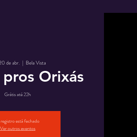
 20 de abr.
  |  
Bela Vista
pros Orixás
Grátis até 22h
registro está fechado
Ver outros eventos