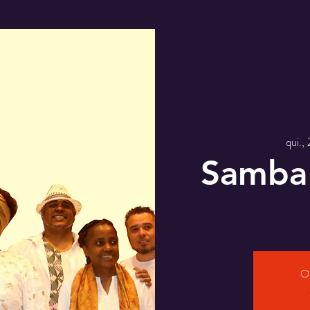
qui.,
Samba 
O 