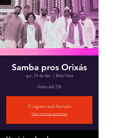
Samba pros Orixás
qui., 01 de dez.
  |  
Bela Vista
Grátis até 22h
O registro está fechado
Ver outros eventos