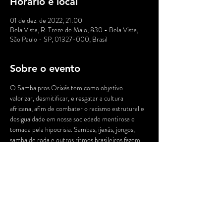
Horário e local
01 de dez. de 2022, 21:00
Bela Vista, R. Treze de Maio, 830 - Bela Vista,
São Paulo - SP, 01327-000, Brasil
Sobre o evento
O Samba pros Orixás tem como objetivo 
valorizar, desmitificar, e resgatar a cultura 
africana, afim de combater o racismo estrutural e 
desigualdade em nossa sociedade mentirosa e 
tomada pela hipocrisia. Sambas, ijexás, jongos, 
samba de roda e outros ritmos brasileiros fazem 
parte do repertório. Com influência de 
compositores baianos e temas que valorizam a 
negritude, miscigenação e ancestralidade.  Na voz 
Kelly Silva, Fabricio Alves e Jéssica Américo. Kelly 
Adolpho no cavaquinho e voz, Alexandre Cardoso 
no violão, Miró Parma, Cacá Sorriso e Tiago 
Teixeira na percussão.  Discotecagem: DJ Papaleo