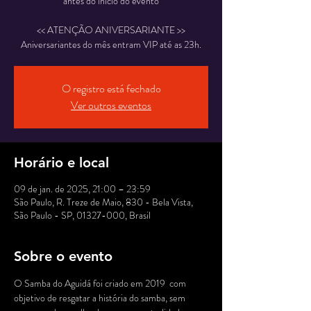
antes do início do evento
<< ATENÇÃO ANIVERSARIANTE >>
O registro está fechado
Ver outros eventos
Horário e local
09 de jan. de 2025, 21:00 – 23:59
São Paulo, R. Treze de Maio, 830 - Bela Vista,
São Paulo - SP, 01327-000, Brasil
Sobre o evento
O Samba do Aguidá foi criado em 2019  com 
objetivo de resgatar a história do samba, sem 