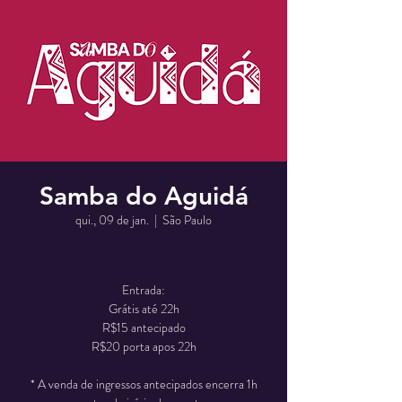
Samba do Aguidá
qui., 09 de jan.
  |  
São Paulo
Entrada:
Grátis até 22h
R$15 antecipado
R$20 porta apos 22h
* A venda de ingressos antecipados encerra 1h