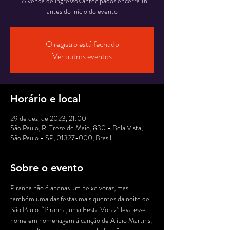
* A venda de ingressos antecipados encerra 1h
antes do início do evento
O registro está fechado
Ver outros eventos
Horário e local
29 de dez. de 2023, 21:00
São Paulo, R. Treze de Maio, 830 - Bela Vista,
São Paulo - SP, 01327-000, Brasil
Sobre o evento
Piranha não é apenas um peixe voraz, mas 
também uma das festas mais quentes da noite de 
São Paulo. “Piranha, uma Festa Voraz” leva esse 
nome em homenagem à canção de Alípio Martins, 