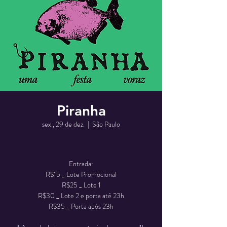
Piranha
sex., 29 de dez.
  |  
São Paulo
Entrada:
R$15 _ Lote Promocional
R$25 _ Lote 1
R$30 _ Lote 2 e porta até 23h
R$35 _ Porta após 23h