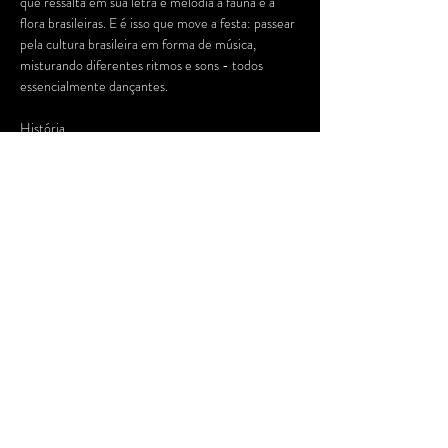
que ressalta em sua letra e melodia a fauna e a 
flora brasileiras. E é isso que move a festa: passear 
pela cultura brasileira em forma de música, 
misturando diferentes ritmos e sons - todos 
essencialmente dançantes.

História

Presente na cena noturna da cidade desde 2015, 
a festa é tocada pelos produtores e DJs Emil 
Kopaz e Felipe Blumen. De bares intimistas a 
casas noturnas consagradas, a festa transita por 
espaços como Casa da Luz, Mundo Pensante, 
Tokyo, Cineclube Cortina, Nossacasa Confraria 
das Ideias, entre outros, passando por lajes, 
quintais, jardins e ruas que receberam a festa não 
só em São Paulo, mas também no Rio de Janeiro, 
em Santos e no Porto (Portugal).

Entre os eventos de grande destaque…
Saiba Mais >