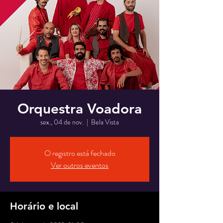
Orquestra Voadora
sex., 04 de nov.
  |  
Bela Vista
O registro está fechado
Ver outros eventos
Horário e local