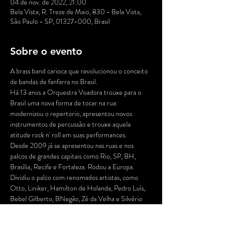
04 de nov. de 2022, 21:00
Bela Vista, R. Treze de Maio, 830 - Bela Vista,
São Paulo - SP, 01327-000, Brasil
Sobre o evento
A brass band carioca que revolucionou o conceito 
de bandas de fanfarra no Brasil.

Há 13 anos a Orquestra Voadora trouxe para o 
Brasil uma nova forma de tocar na rua: 
modernizou o repertorio, apresentou novos 
instrumentos de percussão e trouxe aquela 
atitude rock n' roll em suas performances.

Desde 2009 já se apresentou nas ruas e nos 
palcos de grandes capitais como Rio, SP, BH, 
Brasília, Recife e Fortaleza. Rodou a Europa. 
Dividiu o palco com renomados artistas, como 
Otto, Liniker, Hamilton de Holanda, Pedro Luís, 
Bebel Gilberto, BNegão, Zé da Velha e Silvério 
Pontes. Lançou um disco e criou uma peça infantil.

Mudou para sempre o carnaval de rua do RJ com 