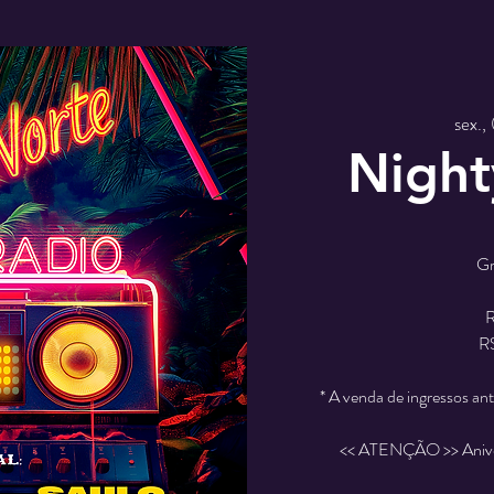
sex.,
Night
Gr
R
R$
* A venda de ingressos an
<< ATENÇÃO >> Aniver