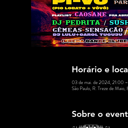
Horário e loca
03 de mai. de 2024, 21:00 
São Paulo, R. Treze de Maio,
Sobre o even
♫♪.ılılıll|̲̅̅●̲̅̅|̲̅̅=̲̅̅|̲̅̅●̲̅̅|llılılı.♫♪