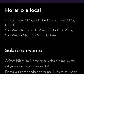
Horário e local
11 de abr. de 2025, 22:00 – 12 de abr. de 2025,
06:00
São Paulo, R. Treze de Maio, 830 - Bela Vista,
São Paulo - SP, 01327-000, Brasil
Sobre o evento
A festa Night do Norte tá de volta pra mais uma 
edição calorosa em São Paulo!
Dessa vez recebendo a paraense Luê em seu show 
“Brasileira do Norte + algumas marcantes” com 
partc. especial do conterrâneo Saulo Duarte. 
E como um clássico De Remo e Paysandu a gente 
sempre chama um duelo dos coletivos de festas 
do Norte e nordeste e fazem a 
noite em São Paulo.