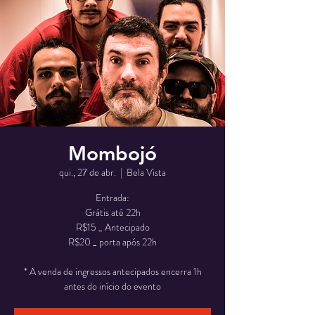
Mombojó
qui., 27 de abr.
  |  
Bela Vista
Entrada:
Grátis até 22h
R$15 _ Antecipado
R$20 _ porta após 22h
* A venda de ingressos antecipados encerra 1h
antes do início do evento