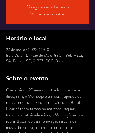
O registro está fechado
Ver outros eventos
Horário e local
27 de abr. de 2023, 21:00
Bela Vista, R. Treze de Maio, 830 - Bela Vista,
São Paulo - SP, 01327-000, Brasil
Sobre o evento
Com mais de 20 anos de estrada e uma vasta 
discografia, o Mombojó é um dos grupos de de 
rock alternativo de maior relevância do Brasil. 
Estar há tanto tempo no mercado, requer 
tamanha criatividade e isso, o Mombojó tem de 
sobra. Buscando essa renovação na cena da 
música brasileira, o quinteto formado por 