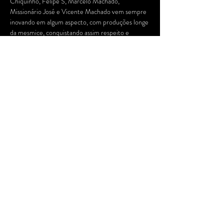
Chiquinho, Felipe S, Marcelo Machado, 
Missionário José e Vicente Machado vem sempre 
inovando em algum aspecto, com produções longe 
da mesmice, conquistando assim respeito e 
carinho de crítica e público.
A banda de Recife foi criada em abril de 2001 e já 
se apresentou pelos maiores festivais do país, 
incluindo o Lollapalooza, Abril pro Rock, Brasil no 
Ar (Barcelona), Grito Rock, Mada, Mulambo, 
Planeta Terra, Porão do Rock, Teresina Rock e 
TIM Festival. Em 2003, eles estrearam com o 
primeiro disco "Nadadenovo".
Em 2020, a banda lançou o sexto álbum de 
estúdio, "Deságua", cuja criação foi…
Saiba Mais >
Compartilhe este evento