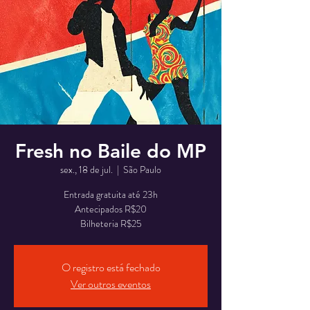
Fresh no Baile do MP
sex., 18 de jul.
  |  
São Paulo
Entrada gratuita até 23h
Antecipados R$20
Bilheteria R$25
O registro está fechado
Ver outros eventos