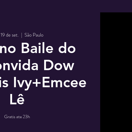
 19 de set.
  |  
São Paulo
no Baile do
onvida Dow
is Ivy+Emcee
Lê
Gratis ate 23h