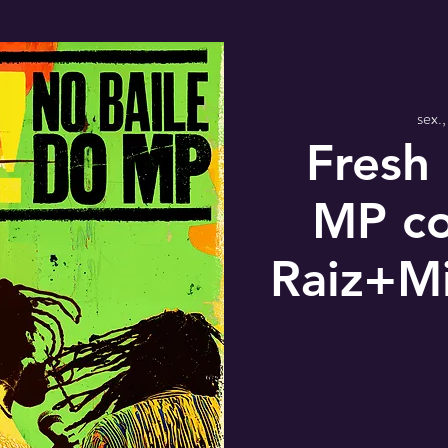
sex.,
Fresh 
MP c
Raiz+M