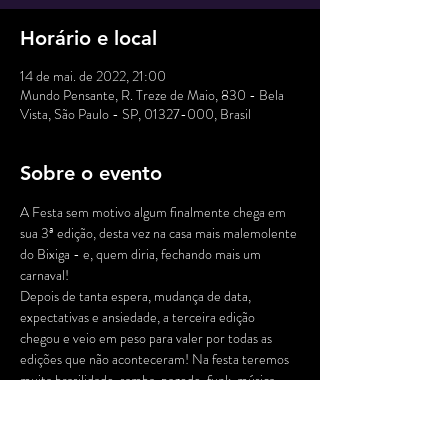
Horário e local
14 de mai. de 2022, 21:00
Mundo Pensante, R. Treze de Maio, 830 - Bela
Vista, São Paulo - SP, 01327-000, Brasil
Sobre o evento
A Festa sem motivo algum finalmente chega em 
sua 3ª edição, desta vez na casa mais malemolente 
do Bixiga - e, quem diria, fechando mais um 
carnaval!
Depois de tanta espera, mudança de data, 
expectativas e ansiedade, a terceira edição 
chegou e veio em peso para valer por todas as 
edições que não aconteceram! Na festa teremos 
muita brasilidade, samba, pagode, funk, música 
anos 2000 e, claro, muita sororidade e respeito! 
Tudo para encerrar muito bem esse carnaval e 
compensar todo tempo perdido!