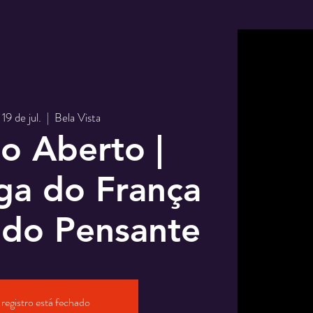
 19 de jul.
  |  
Bela Vista
o Aberto |
ga do França
do Pensante
registro está fechado