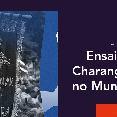
ter.,
Ensai
Charan
no Mun
O 