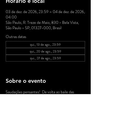
Horário e local
03 de dez. de 2026, 23:59 – 04 de dez. de 2026,
04:00
São Paulo, R. Treze de Maio, 830 - Bela Vista,
São Paulo - SP, 01327-000, Brasil
Outras datas
qui., 13 de ago., 23:59
qui., 20 de ago., 23:59
qui., 27 de ago., 23:59
Ver todas as 19 datas
Sobre o evento
Saudações pensantes!  De volta ao baile das 
nossas tradicionais quintas no MP, a partir de 
00h, DJ Nuts apresenta suas seletas musicais!   .: 
DJ Nuts é conhecido pela seleção rara de ritmos 
brasileiros em sua coleção de vinil e por ter 
tocado ao lado de nomes influentes da cena 