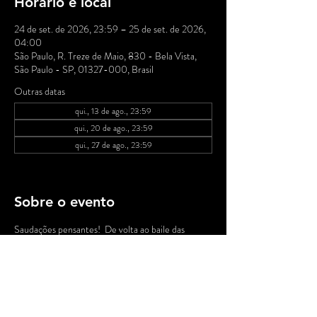
Horário e local
24 de set. de 2026, 23:59 – 25 de set. de 2026,
04:00
São Paulo, R. Treze de Maio, 830 - Bela Vista,
São Paulo - SP, 01327-000, Brasil
Outras datas
qui., 13 de ago., 23:59
qui., 20 de ago., 23:59
qui., 27 de ago., 23:59
Ver todas as 19 datas
Sobre o evento
Saudações pensantes!  De volta ao baile das 
nossas tradicionais quintas no MP, a partir de 
00h, DJ Nuts apresenta suas seletas musicais!   .: 
DJ Nuts é conhecido pela seleção rara de ritmos 
brasileiros em sua coleção de vinil e por ter 
tocado ao lado de nomes influentes da cena 