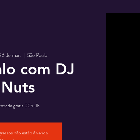
 26 de mar.
  |  
São Paulo
lo com DJ
Nuts
ntrada grátis 00h-1h
gressos não estão à venda