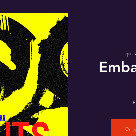
qui.,
Emba
E
Os in