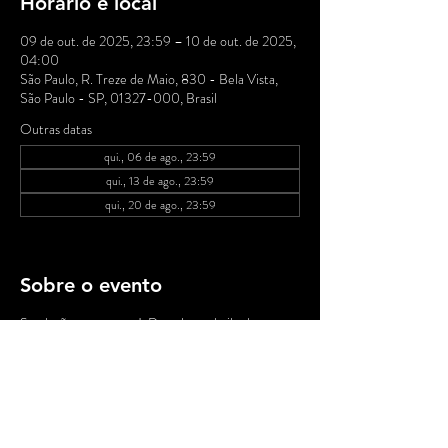
Horário e local
09 de out. de 2025, 23:59 – 10 de out. de 2025,
04:00
São Paulo, R. Treze de Maio, 830 - Bela Vista,
São Paulo - SP, 01327-000, Brasil
Outras datas
qui., 06 de ago., 23:59
qui., 13 de ago., 23:59
qui., 20 de ago., 23:59
Ver todas as 20 datas
Sobre o evento
Saudações pensantes! De volta ao baile das nossas
tradicionais quintas no MP, a partir de 00h, DJ
Nuts apresenta suas seletas musicais! .: DJ Nuts
é conhecido pela seleção rara de ritmos brasileiros
em sua coleção de vinil e por ter tocado ao lado de
nomes influentes da cena musical brasileira. É DJ
residente do baile.