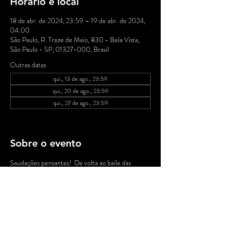
Horário e local
18 de abr. de 2024, 23:59 – 19 de abr. de 2024,
04:00
São Paulo, R. Treze de Maio, 830 - Bela Vista,
São Paulo - SP, 01327-000, Brasil
Outras datas
qui., 13 de ago., 23:59
qui., 20 de ago., 23:59
qui., 27 de ago., 23:59
Ver todas as 19 datas
Sobre o evento
Saudações pensantes!  De volta ao baile das 
nossas tradicionais quintas no MP, a partir de 
00h, DJ Nuts apresenta suas seletas musicais!   .: 
DJ Nuts é conhecido pela seleção rara de ritmos 
brasileiros em sua coleção de vinil e por ter 
tocado ao lado de nomes influentes da cena 