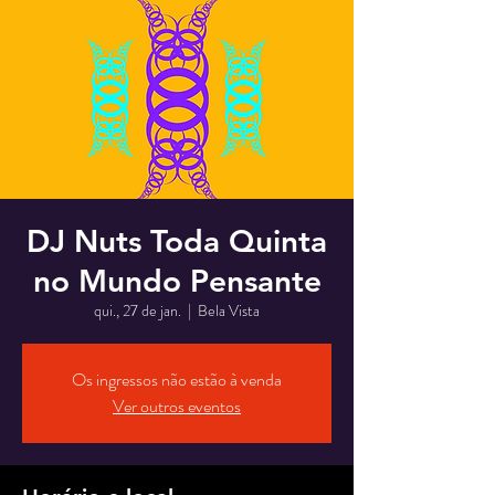
DJ Nuts Toda Quinta
no Mundo Pensante
qui., 27 de jan.
  |  
Bela Vista
Os ingressos não estão à venda
Ver outros eventos