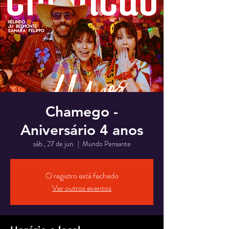
Chamego -
Aniversário 4 anos
sáb., 27 de jun.
  |  
Mundo Pensante
O registro está fechado
Ver outros eventos