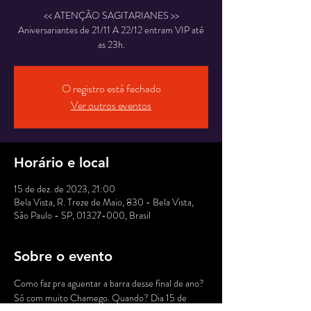
<< ATENÇÃO SAGITARIANES >>
Aniversariantes de 21/11 A 22/12 entram VIP até
O registro está fechado
Ver outros eventos
Horário e local
15 de dez. de 2023, 21:00
Bela Vista, R. Treze de Maio, 830 - Bela Vista,
São Paulo - SP, 01327-000, Brasil
Sobre o evento
Como faz pra aguentar a barra desse final de ano? 
Só com muito Chamego. Quando? Dia 15 de 