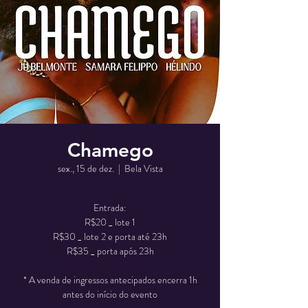
Chamego
sex., 15 de dez.
  |  
Bela Vista
Entrada:
R$20 _ lote 1
R$30 _ lote 2 e porta até 23h
R$35 _ porta após 23h
* A venda de ingressos antecipados encerra 1h
antes do início do evento