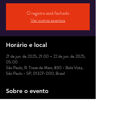
O registro está fechado
Ver outros eventos
Horário e local
21 de jun. de 2025, 21:00 – 22 de jun. de 2025,
05:00
São Paulo, R. Treze de Maio, 830 - Bela Vista,
São Paulo - SP, 01327-000, Brasil
Sobre o evento
Salve! Vem com o bonde do caos, tropicalizar 
mais uma madruga no Bixiga! Calefação Tropicaos 
no Mundo Pensante, provocando ondas de calor e 
libidinagem na pista. Convocamos todes a suar as 
virilhas e mexer as pélvis!  Só veeem!  PITA 