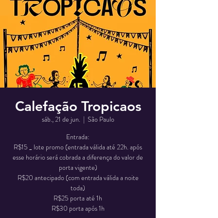
Calefação Tropicaos
sáb., 21 de jun.
  |  
São Paulo
Entrada:
R$15 _ lote promo (entrada válida até 22h. após
esse horário será cobrada a diferença do valor de
porta vigente)
R$20 antecipado (com entrada válida a noite
toda)
R$25 porta até 1h
R$30 porta após 1h