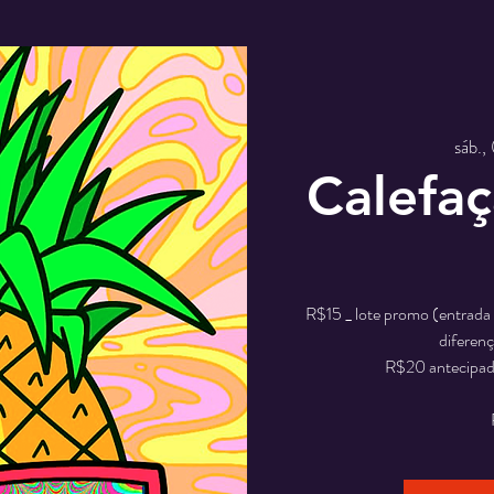
sáb.,
Calefaç
R$15 _ lote promo (entrada v
diferenç
R$20 antecipado