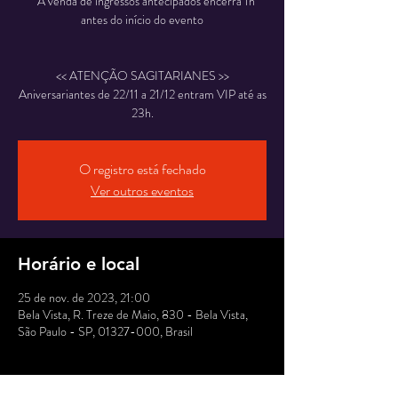
* A venda de ingressos antecipados encerra 1h
antes do início do evento
<< ATENÇÃO SAGITARIANES >>
Aniversariantes de 22/11 a 21/12 entram VIP até as
O registro está fechado
Ver outros eventos
Horário e local
25 de nov. de 2023, 21:00
Bela Vista, R. Treze de Maio, 830 - Bela Vista,
São Paulo - SP, 01327-000, Brasil
Sobre o evento