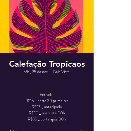
Calefação Tropicaos
sáb., 25 de nov.
  |  
Bela Vista
Entrada:
R$15 _ porta 30 primeirxs
R$25 _ antecipado
R$30 _ porta até 00h
R$35 _ porta após 00h