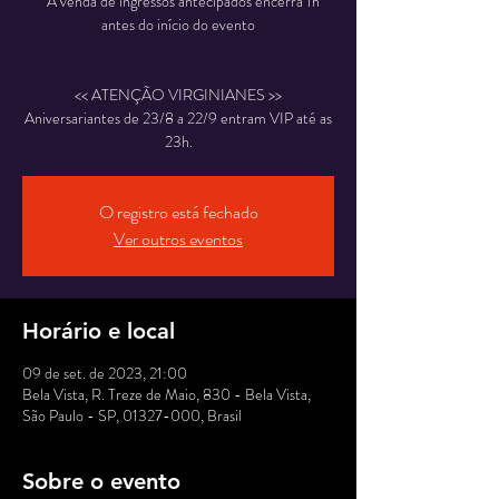
* A venda de ingressos antecipados encerra 1h
antes do início do evento
<< ATENÇÃO VIRGINIANES >>
Aniversariantes de 23/8 a 22/9 entram VIP até as
O registro está fechado
Ver outros eventos
Horário e local
09 de set. de 2023, 21:00
Bela Vista, R. Treze de Maio, 830 - Bela Vista,
São Paulo - SP, 01327-000, Brasil
Sobre o evento