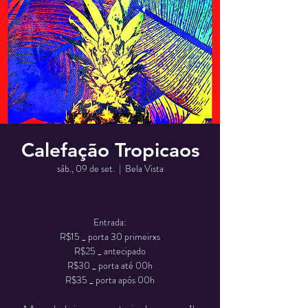
Calefação Tropicaos
sáb., 09 de set.
  |  
Bela Vista
Entrada:
R$15 _ porta 30 primeirxs
R$25 _ antecipado
R$30 _ porta até 00h
R$35 _ porta após 00h