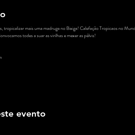
to
, tropicalizar mais uma madruga no Bixiga! Calefação Tropicaos no Mun
Convocamos todes a suar as virilhas e mexer as pélvis!



ste evento