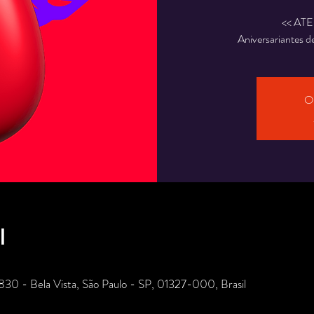
<< AT
O 
l
 830 - Bela Vista, São Paulo - SP, 01327-000, Brasil