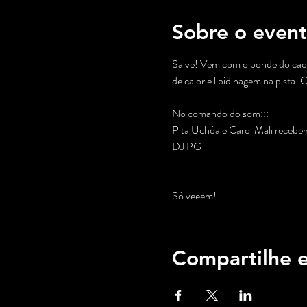
Sobre o even
Salve! Vem com o bonde do caos
de calor e libidinagem na pista. 
No comando do som:::

Pita Uchôa e Carol Mali recebem
DJ PG

Só veeem!
Compartilhe e