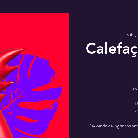
sáb.,
Calefaç
R$1
R
R$
* A venda de ingressos an