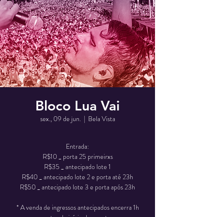
Bloco Lua Vai
sex., 09 de jun.
  |  
Bela Vista
Entrada:
R$10 _ porta 25 primeirxs
R$35 _ antecipado lote 1
R$40 _ antecipado lote 2 e porta até 23h
R$50 _ antecipado lote 3 e porta após 23h
* A venda de ingressos antecipados encerra 1h