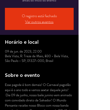
antes do início do evento
O registro está fechado
Ver outros eventos
Horário e local
09 de jun. de 2023, 22:00
Bela Vista, R. Treze de Maio, 830 - Bela Vista,
São Paulo - SP, 01327-000, Brasil
Sobre o evento
Esse pagode é bom demais! O Carnaval pagodão 
aqui é o ano todo e vamos sextar daquele jeito! 
 Dia 09 de junho, nosso baile junino vem animado 
com convidado direto de Salvador! O Mundo 
Pensante recebe nosso Bloco com nossa banda 