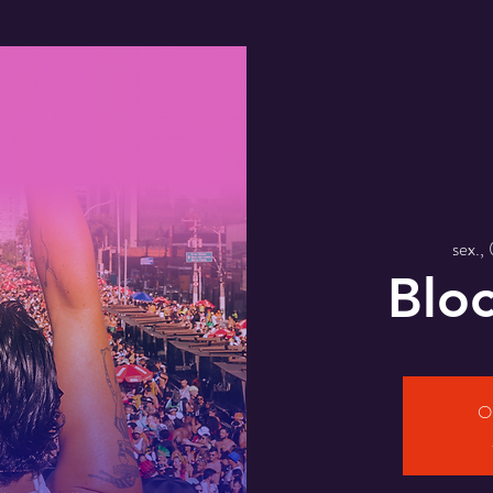
sex.,
Bloc
O 