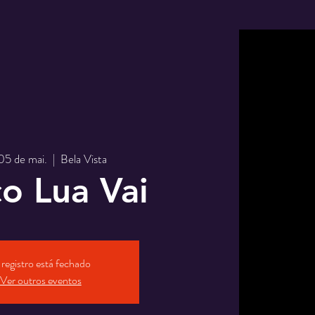
 05 de mai.
  |  
Bela Vista
o Lua Vai
registro está fechado
Ver outros eventos