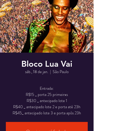
Bloco Lua Vai
sáb., 18 de jan.
  |  
São Paulo
Entrada:
R$15 _ porta 25 primeirxs
R$30 _ antecipado lote 1
R$40 _ antecipado lote 2 e porta até 23h
R$45_ antecipado lote 3 e porta após 23h