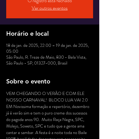
O registro está fechado
Ver outros eventos
Horário e local
18 de jan. de 2025, 22:00 – 19 de jan. de 2025,
05:00
São Paulo, R. Treze de Maio, 830 - Bela Vista,
São Paulo - SP, 01327-000, Brasil
Sobre o evento
VEM CHEGANDO O VERÃO E COM ELE 
NOSSO CARNAVAL!  BLOCO LUA VAI 2.0 
EM Novissima formação e repertório, dezembro 
já é verão sim e tem o puro creme dos sucessos 
do pagode anos 90.  Muito Raça Negra, SPC, 
Molejo, Soweto, SPC e tudo que a gente ama 
cantar e sambar. A festa é a noite toda no Baile 