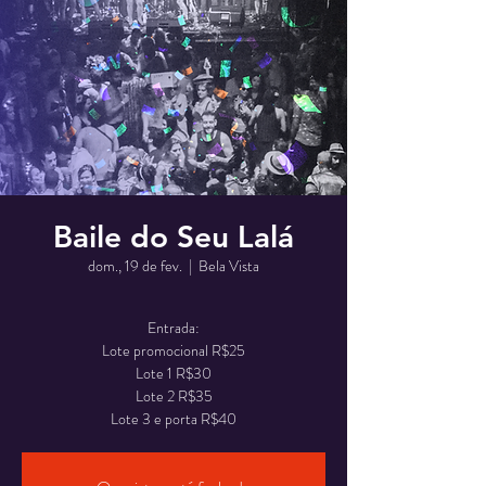
Baile do Seu Lalá
dom., 19 de fev.
  |  
Bela Vista
Entrada:
Lote promocional R$25
Lote 1 R$30
Lote 2 R$35
Lote 3 e porta R$40