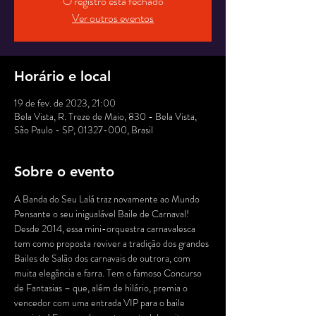
O registro está fechado
Ver outros eventos
Horário e local
19 de fev. de 2023, 21:00
Bela Vista, R. Treze de Maio, 830 - Bela Vista,
São Paulo - SP, 01327-000, Brasil
Sobre o evento
A Banda do Seu Lalá traz novamente ao Mundo 
Pensante o seu inigualável Baile de Carnaval! 
Desde 2014, essa mini-orquestra carnavalesca 
tem como proposta reviver a tradição dos grandes 
Bailes de Salão dos carnavais de outrora, com 
muita elegância e farra. Tem o famoso Concurso 
de Fantasias – que, além de hilário, premia o 
vencedor com uma entrada VIP para o baile 