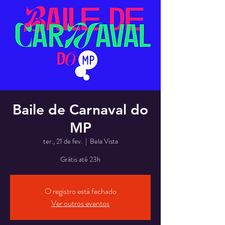
Baile de Carnaval do
MP
ter., 21 de fev.
  |  
Bela Vista
Grátis até 23h
O registro está fechado
Ver outros eventos