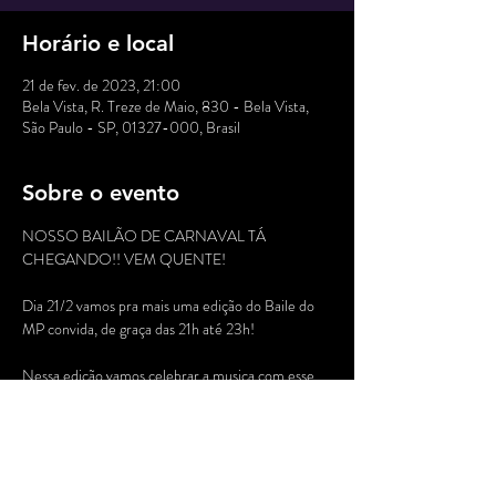
Horário e local
21 de fev. de 2023, 21:00
Bela Vista, R. Treze de Maio, 830 - Bela Vista,
São Paulo - SP, 01327-000, Brasil
Sobre o evento
NOSSO BAILÃO DE CARNAVAL TÁ 
CHEGANDO!! VEM QUENTE!

Dia 21/2 vamos pra mais uma edição do Baile do 
MP convida, de graça das 21h até 23h!

Nessa edição vamos celebrar a musica com esse 
time de peso:::::

DJs

Chade

Thay Girão

Brazook
