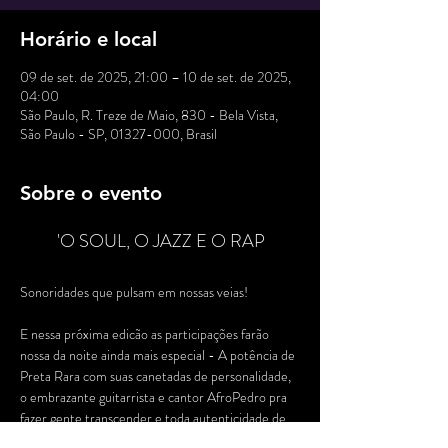
Horário e local
09 de set. de 2025, 21:00 – 10 de set. de 2025,
04:00
São Paulo, R. Treze de Maio, 830 - Bela Vista,
São Paulo - SP, 01327-000, Brasil
Sobre o evento
'O SOUL, O JAZZ E O RAP 
Sonoridades que pulsam em nossas veias!
E nessa próxima edicão as participações farão 
nossa da noite ainda mais especial - A potência de 
Preta Rara com suas canetadas de personalidade, 
o embrazante guitarrista e cantor AfroPedro pra 
fazer gente transcender e toda autenticidade de 
Timm Ariff num papo reto e lírico fortíssimo.