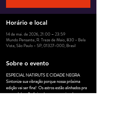
Horário e local
14 de mai. de 2026, 21:00 – 23:59
Mundo Pensante, R. Treze de Maio, 830 - Bela
Vista, São Paulo - SP, 01327-000, Brasil
Sobre o evento
ESPECIAL NATIRUTS E CIDADE NEGRA  
Sintonize sua vibração porque nossa próxima 
edição vai ser fina!  Os astros estão alinhados pra 
essa celebração única do reggae nacional - 
Natiruts e Cidade Negra no coração negro de 
nossa metrópole  Pra abrir e fechar a noite a 
gente tem a envolvente discotecagem de DJ 
Cosmo  E nossa quentissima Jam Session vem 
levemente dando cores pra essa edição especial!  
Organizem-se! Bora voar alto e longe! 🚀🔥🎶  