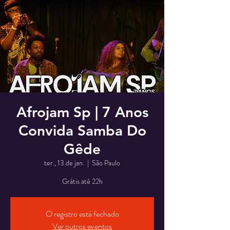
Afrojam Sp | 7 Anos
Convida Samba Do
Gêde
ter., 13 de jan.
  |  
São Paulo
Grátis até 22h
O registro está fechado
Ver outros eventos