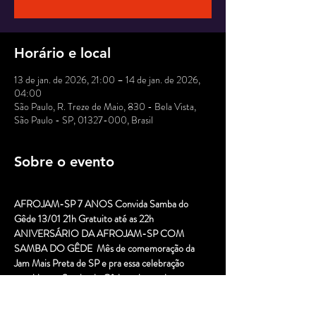
Horário e local
13 de jan. de 2026, 21:00 – 14 de jan. de 2026,
04:00
São Paulo, R. Treze de Maio, 830 - Bela Vista,
São Paulo - SP, 01327-000, Brasil
Sobre o evento
AFROJAM-SP 7 ANOS Convida Samba do 
Gêde 13/01 21h Gratuito até as 22h  
ANIVERSÁRIO DA AFROJAM-SP COM 
SAMBA DO GÊDE  Mês de comemoração da 
Jam Mais Preta de SP e pra essa celebração 
convidamos Samba do Gêde - chegando com 
muita maestria nessa noite única  Nesse cenário 
propício teremos nossa querida Jam Session que 