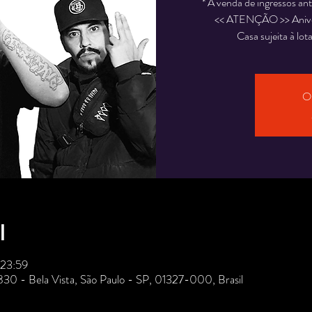
* A venda de ingressos an
<< ATENÇÃO >> Aniver
Casa sujeita à lo
O 
l
 23:59
 830 - Bela Vista, São Paulo - SP, 01327-000, Brasil