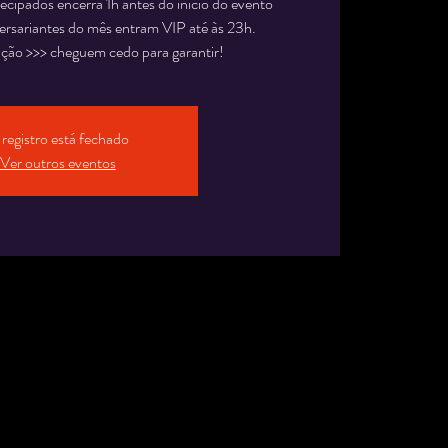
tecipados encerra 1h antes do início do evento
sariantes do mês entram VIP até às 23h.
tação >>> cheguem cedo para garantir!
registro está fechado
Ver outros eventos