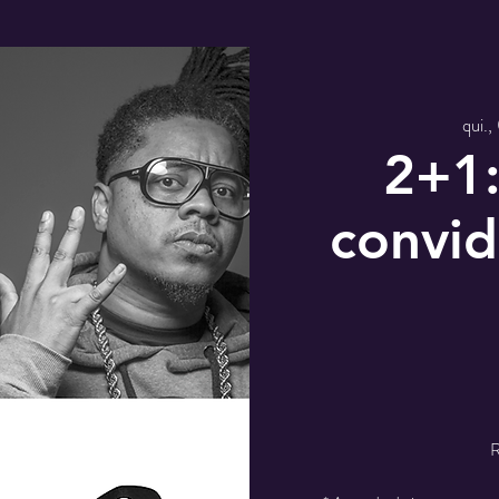
qui.,
2+1
convid
R