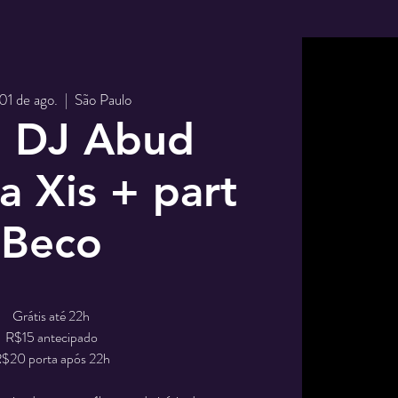
 01 de ago.
  |  
São Paulo
: DJ Abud
a Xis + part
Beco
Grátis até 22h
R$15 antecipado
$20 porta após 22h